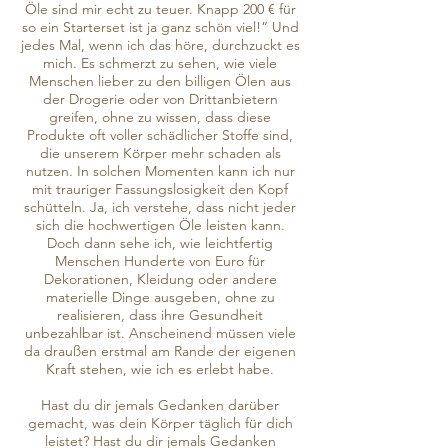
Öle sind mir echt zu teuer. Knapp 200 € für
so ein Starterset ist ja ganz schön viel!“ Und
jedes Mal, wenn ich das höre, durchzuckt es
mich. Es schmerzt zu sehen, wie viele
Menschen lieber zu den billigen Ölen aus
der Drogerie oder von Drittanbietern
greifen, ohne zu wissen, dass diese
Produkte oft voller schädlicher Stoffe sind,
die unserem Körper mehr schaden als
nutzen. In solchen Momenten kann ich nur
mit trauriger Fassungslosigkeit den Kopf
schütteln. Ja, ich verstehe, dass nicht jeder
sich die hochwertigen Öle leisten kann.
Doch dann sehe ich, wie leichtfertig
Menschen Hunderte von Euro für
Dekorationen, Kleidung oder andere
materielle Dinge ausgeben, ohne zu
realisieren, dass ihre Gesundheit
unbezahlbar ist. Anscheinend müssen viele
da draußen erstmal am Rande der eigenen
Kraft stehen, wie ich es erlebt habe.
Hast du dir jemals Gedanken darüber
gemacht, was dein Körper täglich für dich
leistet? Hast du dir jemals Gedanken