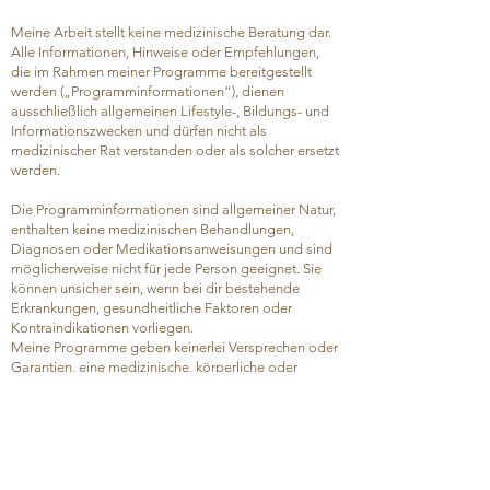
Meine Arbeit stellt keine medizinische Beratung dar.
Alle Informationen, Hinweise oder Empfehlungen,
die im Rahmen meiner Programme bereitgestellt
werden („Programminformationen“), dienen
ausschließlich allgemeinen Lifestyle-, Bildungs- und
Informationszwecken und dürfen nicht als
medizinischer Rat verstanden oder als solcher ersetzt
werden.
Die Programminformationen sind allgemeiner Natur,
enthalten keine medizinischen Behandlungen,
Diagnosen oder Medikationsanweisungen und sind
möglicherweise nicht für jede Person geeignet. Sie
können unsicher sein, wenn bei dir bestehende
Erkrankungen, gesundheitliche Faktoren oder
Kontraindikationen vorliegen.
Meine Programme geben keinerlei Versprechen oder
Garantien, eine medizinische, körperliche oder
psychische Erkrankung zu behandeln, zu lindern oder
zu heilen.
Du bist selbst dafür verantwortlich, vor der
Umsetzung der Programminformationen –
insbesondere vor Änderungen deines Verhaltens,