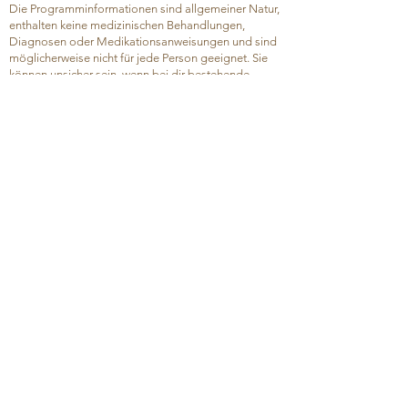
Die Programminformationen sind allgemeiner Natur,
enthalten keine medizinischen Behandlungen,
Diagnosen oder Medikationsanweisungen und sind
möglicherweise nicht für jede Person geeignet. Sie
können unsicher sein, wenn bei dir bestehende
Erkrankungen, gesundheitliche Faktoren oder
Kontraindikationen vorliegen.
Meine Programme geben keinerlei Versprechen oder
Garantien, eine medizinische, körperliche oder
psychische Erkrankung zu behandeln, zu lindern oder
zu heilen.
Du bist selbst dafür verantwortlich, vor der
Umsetzung der Programminformationen –
insbesondere vor Änderungen deines Verhaltens,
deiner Ernährung, deines Lebensstils oder anderer
Gewohnheiten – eine qualifizierte medizinische
Fachperson (z. B. Ärztin/Arzt) zu konsultieren. Die
Umsetzung erfolgt auf eigene Verantwortung.
Es können weitere Faktoren – einschließlich, aber
nicht beschränkt auf medizinische, körperliche,
psychische oder umweltbedingte Einflüsse – dein
Erleben mit meiner Arbeit sowie den Erfolg einzelner
Inhalte beeinflussen, unabhängig davon, ob diese